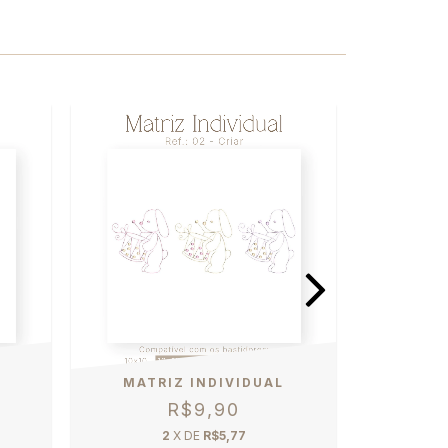
MATRIZ INDIVIDUAL
MATR
R$9,90
2
X DE
R$5,77