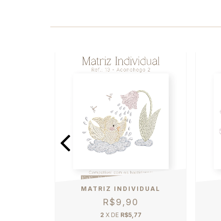
DUAL -
MATRIZ INDIVIDUAL
01
R$9,90
2
X DE
R$5,77