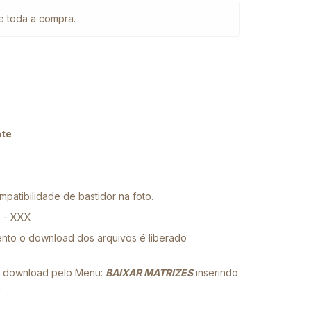
e toda a compra.
nte
patibilidade de bastidor na foto.
P - XXX
nto o download dos arquivos é liberado
 o download pelo Menu:
BAIXAR MATRIZES
inserindo
.